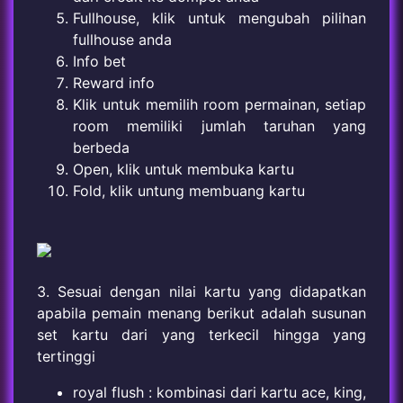
Fullhouse, klik untuk mengubah pilihan
fullhouse anda
Info bet
Reward info
Klik untuk memilih room permainan, setiap
room memiliki jumlah taruhan yang
berbeda
Open, klik untuk membuka kartu
Fold, klik untung membuang kartu
3. Sesuai dengan nilai kartu yang didapatkan
apabila pemain menang berikut adalah susunan
set kartu dari yang terkecil hingga yang
tertinggi
royal flush : kombinasi dari kartu ace, king,