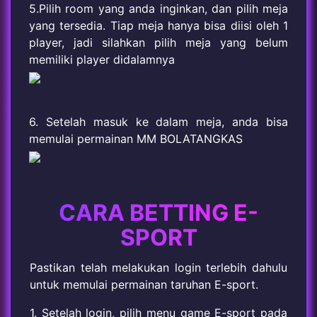
5.Pilih room yang anda inginkan, dan pilih meja
yang tersedia. Tiap meja hanya bisa diisi oleh 1
player, jadi silahkan pilih meja yang belum
memiliki player didalamnya
6. Setelah masuk ke dalam meja, anda bisa
memulai permainan MM BOLATANGKAS
CARA BETTING E-
SPORT
Pastikan telah melakukan login terlebih dahulu
untuk memulai permainan taruhan E-sport.
1. Setelah login, pilih menu game E-sport pada