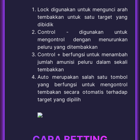
Lock digunakan untuk mengunci arah
tembakkan untuk satu target yang
dibidik
Control - digunakan untuk
mengontrol dengan menurunkan
peluru yang ditembakkan
Control + berfungsi untuk menambah
jumlah amunisi peluru dalam sekali
tembakkan
Auto merupakan salah satu tombol
yang berfungsi untuk mengontrol
tembakan secara otomatis terhadap
target yang dipilih
CARA BETTING