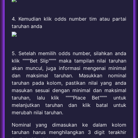
4. Kemudian klik odds number tim atau partai
taruhan anda
5. Setelah memilih odds number, silahkan anda
klik """"Bet Slip"""" maka tampilan nilai taruhan
akan muncul, juga informasi mengenai minimal
dan maksimal taruhan. Masukkan nominal
taruhan pada kolom, pastikan nilai yang anda
masukan sesuai dengan minimal dan maksimal
taruhan, lalu klik """"Place Bet"""" untuk
melanjutkan taruhan dan klik batal untuk
merubah nilai taruhan.
Nominal yang dimasukan ke dalam kolom
taruhan harus menghilangkan 3 digit terakhir