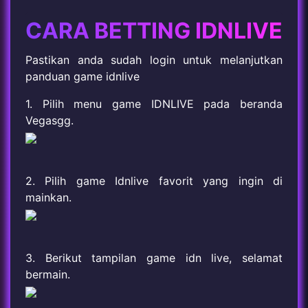
CARA BETTING IDNLIVE
Pastikan anda sudah login untuk melanjutkan
panduan game idnlive
1. Pilih menu game IDNLIVE pada beranda
Vegasgg.
2. Pilih game Idnlive favorit yang ingin di
mainkan.
3. Berikut tampilan game idn live, selamat
bermain.