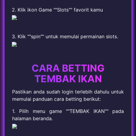
2. Klik ikon Game ""Slots"" favorit kamu
3. Klik ""spin"" untuk memulai permainan slots.
CARA BETTING
TEMBAK IKAN
Pastikan anda sudah login terlebih dahulu untuk
memulai panduan cara betting berikut:
1. Pilih menu game ""TEMBAK IKAN"" pada
halaman beranda.