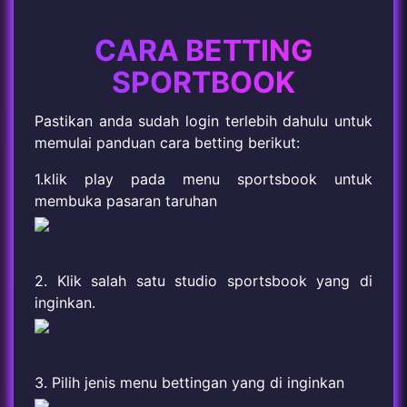
CARA BETTING
SPORTBOOK
Pastikan anda sudah login terlebih dahulu untuk
memulai panduan cara betting berikut:
1.klik play pada menu sportsbook untuk
membuka pasaran taruhan
2. Klik salah satu studio sportsbook yang di
inginkan.
3. Pilih jenis menu bettingan yang di inginkan