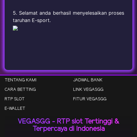
5. Selamat anda berhasil menyelesaikan proses
taruhan E-sport.
TENTANG KAMI
JADWAL BANK
CARA BETTING
LINK VEGASGG
RTP SLOT
FITUR VEGASGG
E-WALLET
VEGASGG - RTP slot Tertinggi &
Terpercaya di Indonesia