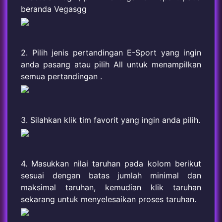
beranda Vegasgg
2. Pilih jenis pertandingan E-Sport yang ingin
anda pasang atau pilih All untuk menampilkan
semua pertandingan .
3. Silahkan klik tim favorit yang ingin anda pilih.
4. Masukkan nilai taruhan pada kolom berikut
sesuai dengan batas jumlah minimal dan
maksimal taruhan, kemudian klik taruhan
sekarang untuk menyelesaikan proses taruhan.